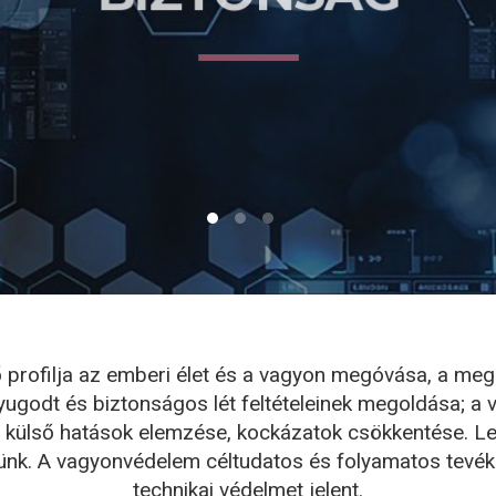
 profilja az emberi élet és a vagyon megóvása, a me
yugodt és biztonságos lét feltételeinek megoldása; a v
 külső hatások elemzése, kockázatok csökkentése. L
nk. A vagyonvédelem céltudatos és folyamatos tevéke
technikai védelmet jelent.