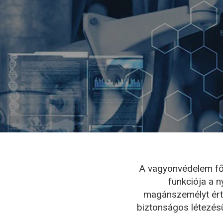
A vagyonvédelem fő
funkciója a n
magánszemélyt ért
biztonságos létezésü