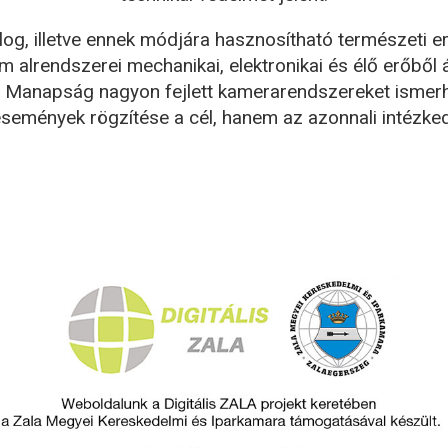
log, illetve ennek módjára hasznosítható természeti e
m alrendszerei mechanikai, elektronikai és élő erőből á
). Manapság nagyon fejlett kamerarendszereket ismer
események rögzítése a cél, hanem az azonnali intézke