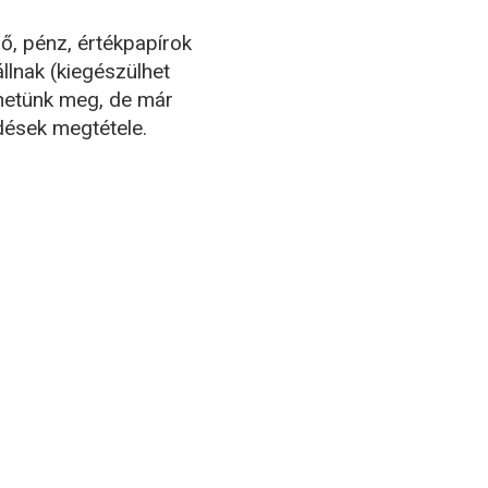
rő, pénz, értékpapírok
llnak (kiegészülhet
hetünk meg, de már
dések megtétele.