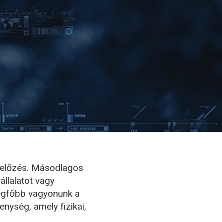
gelőzés. Másodlagos
állalatot vagy
egfőbb vagyonunk a
nység, amely fizikai,